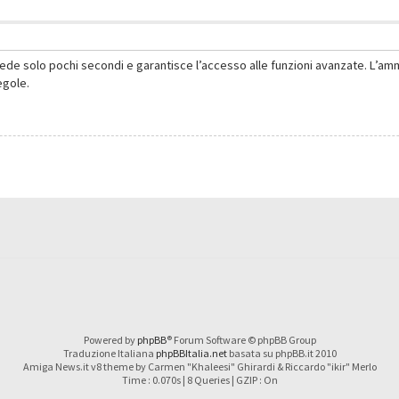
hiede solo pochi secondi e garantisce l’accesso alle funzioni avanzate. L’am
regole.
Powered by
phpBB
® Forum Software © phpBB Group
Traduzione Italiana
phpBBItalia.net
basata su phpBB.it 2010
Amiga News.it v8 theme by Carmen "Khaleesi" Ghirardi & Riccardo "ikir" Merlo
Time : 0.070s | 8 Queries | GZIP : On