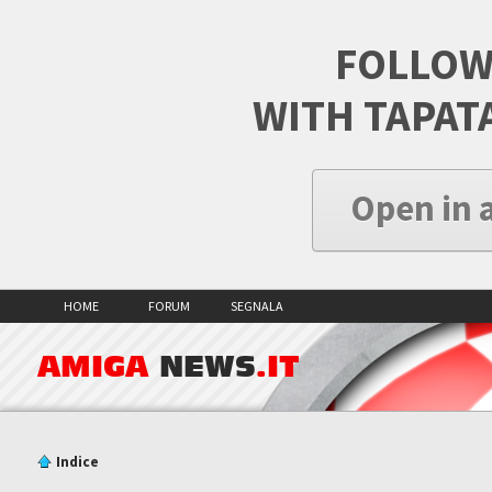
FOLLOW
WITH TAPAT
Open in 
HOME
FORUM
SEGNALA
AMIGA
NEWS
.IT
Indice