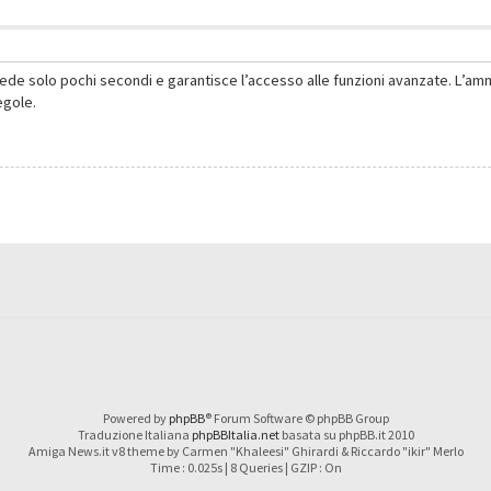
hiede solo pochi secondi e garantisce l’accesso alle funzioni avanzate. L’am
regole.
Powered by
phpBB
® Forum Software © phpBB Group
Traduzione Italiana
phpBBItalia.net
basata su phpBB.it 2010
Amiga News.it v8 theme by Carmen "Khaleesi" Ghirardi & Riccardo "ikir" Merlo
Time : 0.025s | 8 Queries | GZIP : On