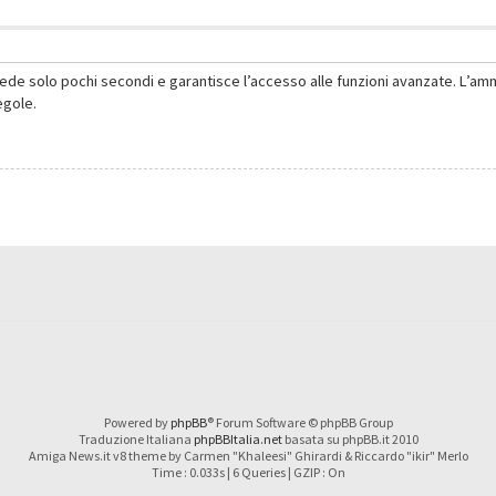
hiede solo pochi secondi e garantisce l’accesso alle funzioni avanzate. L’am
regole.
Powered by
phpBB
® Forum Software © phpBB Group
Traduzione Italiana
phpBBItalia.net
basata su phpBB.it 2010
Amiga News.it v8 theme by Carmen "Khaleesi" Ghirardi & Riccardo "ikir" Merlo
Time : 0.033s | 6 Queries | GZIP : On