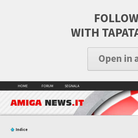
FOLLOW
WITH TAPAT
Open in 
HOME
FORUM
SEGNALA
AMIGA
NEWS
.IT
Indice