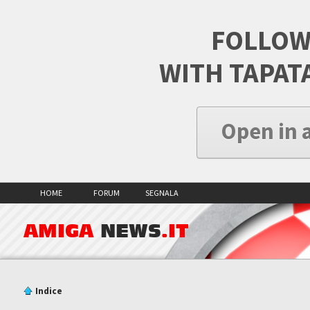
FOLLOW
WITH TAPAT
Open in 
HOME
FORUM
SEGNALA
AMIGA
NEWS
.IT
Indice