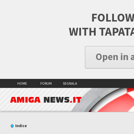
FOLLOW
WITH TAPAT
Open in 
HOME
FORUM
SEGNALA
AMIGA
NEWS
.IT
Indice