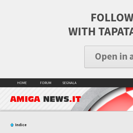
FOLLOW
WITH TAPAT
Open in 
HOME
FORUM
SEGNALA
AMIGA
NEWS
.IT
Indice