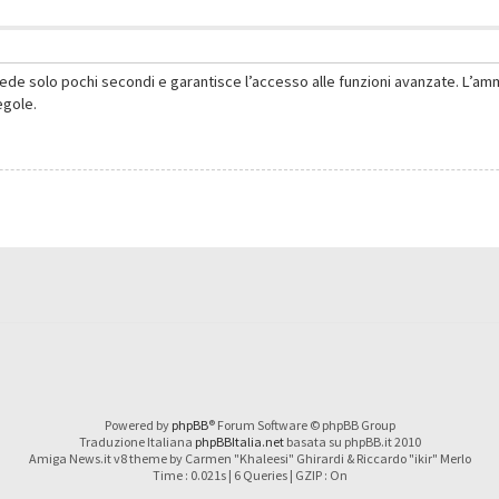
hiede solo pochi secondi e garantisce l’accesso alle funzioni avanzate. L’am
regole.
Powered by
phpBB
® Forum Software © phpBB Group
Traduzione Italiana
phpBBItalia.net
basata su phpBB.it 2010
Amiga News.it v8 theme by Carmen "Khaleesi" Ghirardi & Riccardo "ikir" Merlo
Time : 0.021s | 6 Queries | GZIP : On