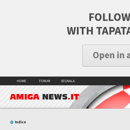
FOLLOW
WITH TAPAT
Open in 
HOME
FORUM
SEGNALA
AMIGA
NEWS
.IT
Indice