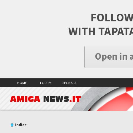
FOLLOW
WITH TAPAT
Open in 
HOME
FORUM
SEGNALA
AMIGA
NEWS
.IT
Indice