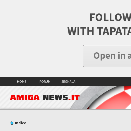
FOLLOW
WITH TAPAT
Open in 
HOME
FORUM
SEGNALA
AMIGA
NEWS
.IT
Indice