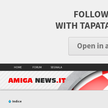
FOLLOW
WITH TAPAT
Open in 
HOME
FORUM
SEGNALA
AMIGA
NEWS
.IT
Indice