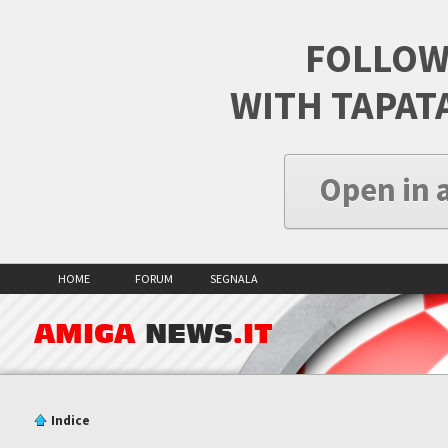
FOLLOW
WITH TAPAT
Open in 
HOME
FORUM
SEGNALA
AMIGA
NEWS
.IT
Indice