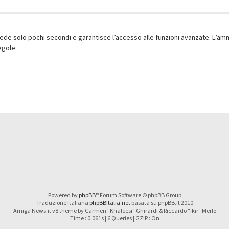
hiede solo pochi secondi e garantisce l’accesso alle funzioni avanzate. L’am
regole.
Powered by
phpBB
® Forum Software © phpBB Group
Traduzione Italiana
phpBBItalia.net
basata su phpBB.it 2010
Amiga News.it v8 theme by Carmen "Khaleesi" Ghirardi & Riccardo "ikir" Merlo
Time : 0.061s | 6 Queries | GZIP : On