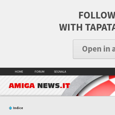
FOLLOW
WITH TAPAT
Open in 
HOME
FORUM
SEGNALA
AMIGA
NEWS
.IT
Indice