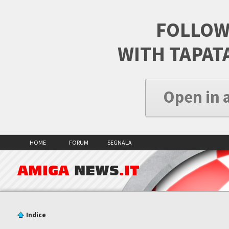
FOLLOW
WITH TAPAT
Open in 
HOME
FORUM
SEGNALA
AMIGA
NEWS
.IT
Indice