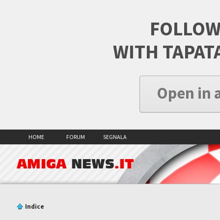
FOLLOW
WITH TAPAT
Open in 
HOME
FORUM
SEGNALA
AMIGA
NEWS
.IT
Indice