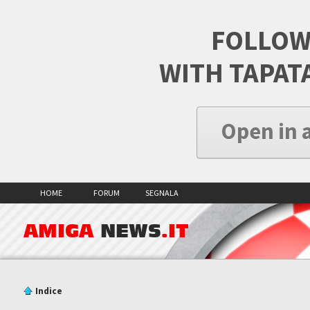
FOLLOW
WITH TAPAT
Open in 
HOME
FORUM
SEGNALA
AMIGA
NEWS
.IT
Indice