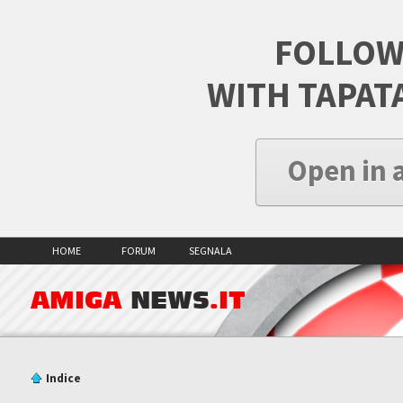
FOLLOW
WITH TAPAT
Open in 
HOME
FORUM
SEGNALA
AMIGA
NEWS
.IT
Indice