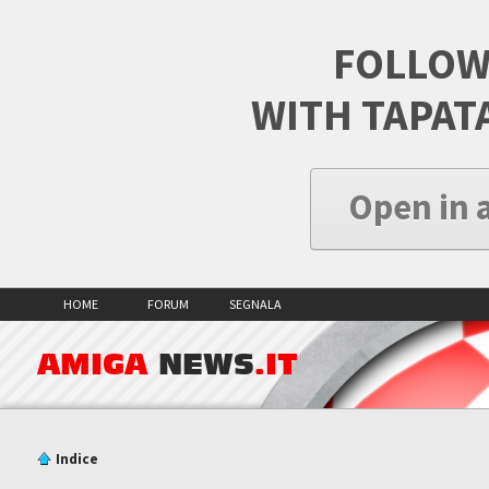
FOLLOW
WITH TAPAT
Open in 
HOME
FORUM
SEGNALA
AMIGA
NEWS
.IT
Indice