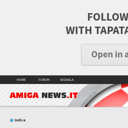
FOLLOW
WITH TAPAT
Open in 
HOME
FORUM
SEGNALA
AMIGA
NEWS
.IT
Indice