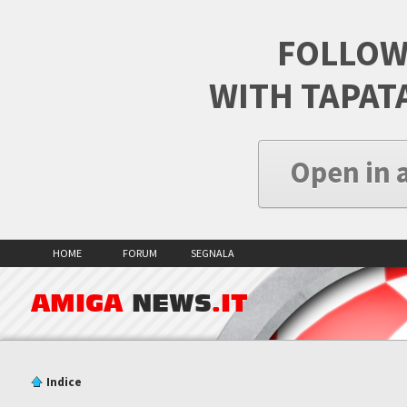
FOLLOW
WITH TAPAT
Open in 
HOME
FORUM
SEGNALA
AMIGA
NEWS
.IT
Indice