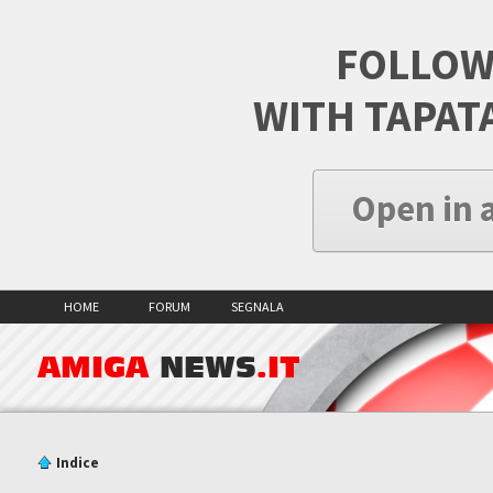
FOLLOW
WITH TAPAT
Open in 
HOME
FORUM
SEGNALA
AMIGA
NEWS
.IT
Indice