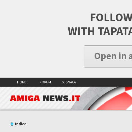
FOLLOW
WITH TAPAT
Open in 
HOME
FORUM
SEGNALA
AMIGA
NEWS
.IT
Indice