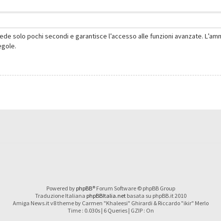
hiede solo pochi secondi e garantisce l’accesso alle funzioni avanzate. L’am
regole.
Powered by
phpBB
® Forum Software © phpBB Group
Traduzione Italiana
phpBBItalia.net
basata su phpBB.it 2010
Amiga News.it v8 theme by Carmen "Khaleesi" Ghirardi & Riccardo "ikir" Merlo
Time : 0.030s | 6 Queries | GZIP : On