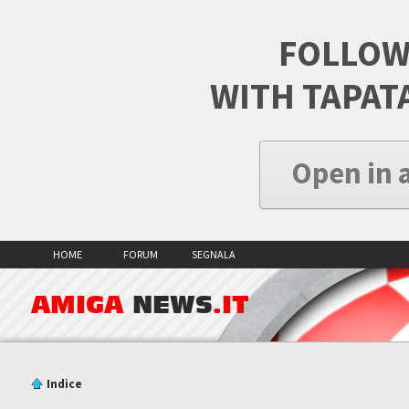
FOLLOW
WITH TAPAT
Open in 
HOME
FORUM
SEGNALA
AMIGA
NEWS
.IT
Indice