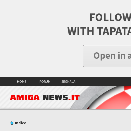
FOLLOW
WITH TAPAT
Open in 
HOME
FORUM
SEGNALA
AMIGA
NEWS
.IT
Indice