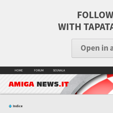
FOLLOW
WITH TAPAT
Open in 
HOME
FORUM
SEGNALA
AMIGA
NEWS
.IT
Indice