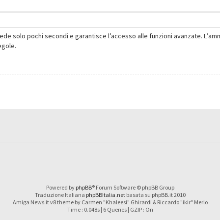
hiede solo pochi secondi e garantisce l’accesso alle funzioni avanzate. L’am
regole.
Powered by
phpBB
® Forum Software © phpBB Group
Traduzione Italiana
phpBBItalia.net
basata su phpBB.it 2010
Amiga News.it v8 theme by Carmen "Khaleesi" Ghirardi & Riccardo "ikir" Merlo
Time : 0.048s | 6 Queries | GZIP : On