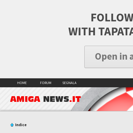
FOLLOW
WITH TAPAT
Open in 
HOME
FORUM
SEGNALA
AMIGA
NEWS
.IT
Indice