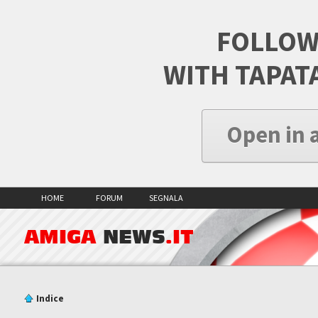
FOLLOW
WITH TAPAT
Open in 
HOME
FORUM
SEGNALA
AMIGA
NEWS
.IT
Indice