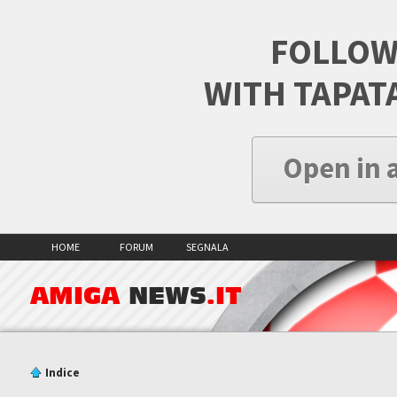
FOLLOW
WITH TAPAT
Open in 
HOME
FORUM
SEGNALA
AMIGA
NEWS
.IT
Indice