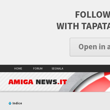
FOLLOW
WITH TAPAT
Open in 
HOME
FORUM
SEGNALA
AMIGA
NEWS
.IT
Indice