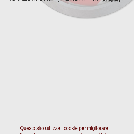
Staff
•
Cancella cookie
• Tutti gli orari sono UTC + 1 ora [
ora legale
]
Questo sito utilizza i cookie per migliorare