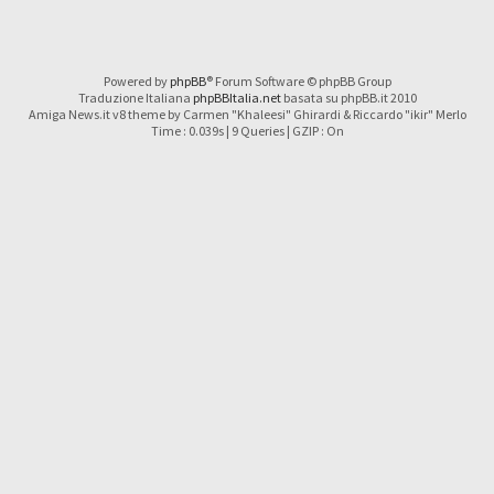
Powered by
phpBB
® Forum Software © phpBB Group
Traduzione Italiana
phpBBItalia.net
basata su phpBB.it 2010
Amiga News.it v8 theme by Carmen "Khaleesi" Ghirardi & Riccardo "ikir" Merlo
Time : 0.039s | 9 Queries | GZIP : On