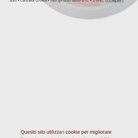
Staff
•
Cancella cookie
• Tutti gli orari sono UTC + 1 ora [
ora legale
]
Questo sito utilizza i cookie per migliorare