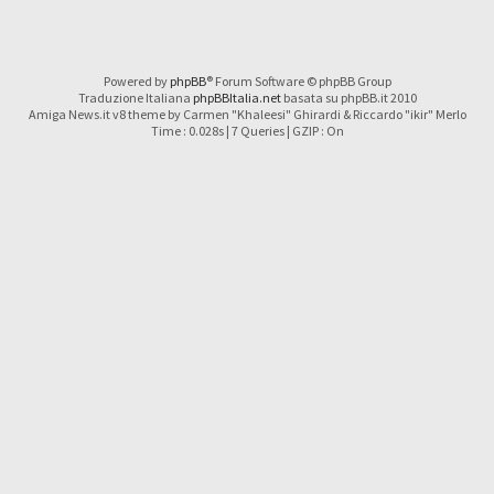
Powered by
phpBB
® Forum Software © phpBB Group
Traduzione Italiana
phpBBItalia.net
basata su phpBB.it 2010
Amiga News.it v8 theme by Carmen "Khaleesi" Ghirardi & Riccardo "ikir" Merlo
Time : 0.028s | 7 Queries | GZIP : On