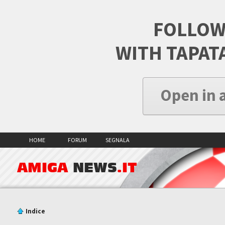
FOLLOW
WITH TAPAT
Open in 
HOME
FORUM
SEGNALA
AMIGA
NEWS
.IT
Indice