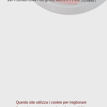
Staff
•
Cancella cookie
• Tutti gli orari sono UTC + 1 ora [
ora legale
]
Questo sito utilizza i cookie per migliorare