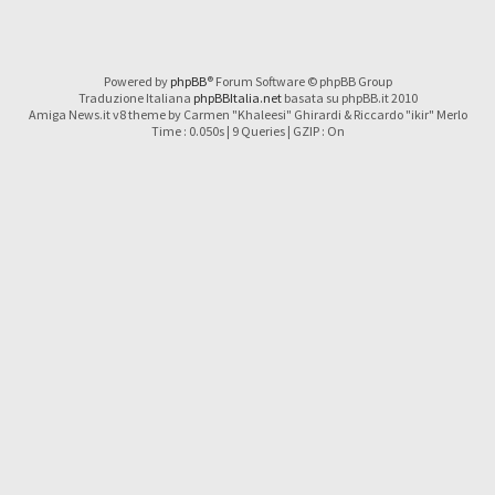
Powered by
phpBB
® Forum Software © phpBB Group
Traduzione Italiana
phpBBItalia.net
basata su phpBB.it 2010
Amiga News.it v8 theme by Carmen "Khaleesi" Ghirardi & Riccardo "ikir" Merlo
Time : 0.050s | 9 Queries | GZIP : On