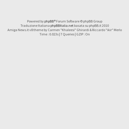
Powered by
phpBB
® Forum Software © phpBB Group
Traduzione Italiana
phpBBItalia.net
basata su phpBB.it 2010
Amiga News.it v8 theme by Carmen "Khaleesi" Ghirardi & Riccardo "ikir" Merlo
Time : 0.023s | 7 Queries | GZIP : On