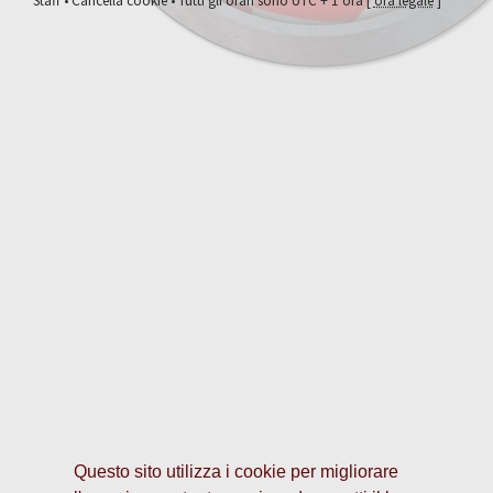
Staff
•
Cancella cookie
• Tutti gli orari sono UTC + 1 ora [
ora legale
]
Questo sito utilizza i cookie per migliorare