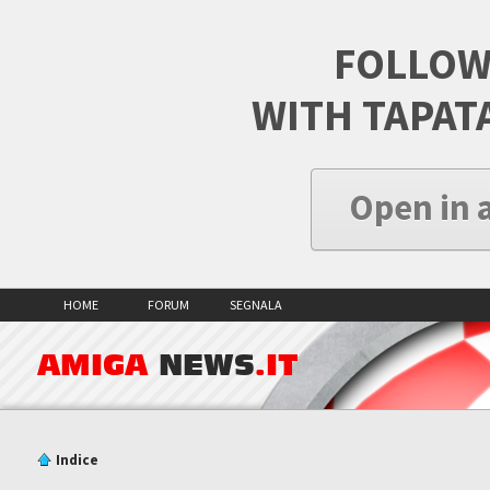
FOLLOW
WITH TAPAT
Open in 
HOME
FORUM
SEGNALA
AMIGA
NEWS
.IT
Indice