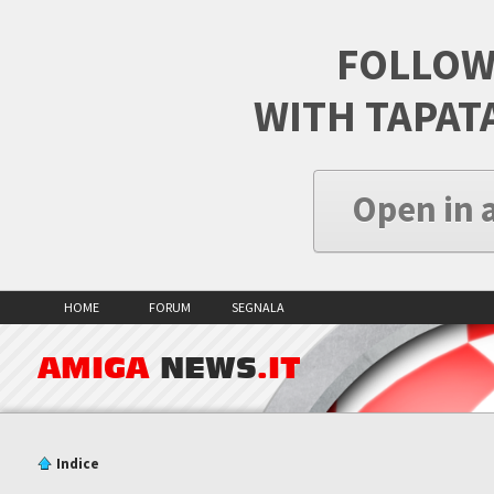
FOLLOW
WITH TAPAT
Open in 
HOME
FORUM
SEGNALA
AMIGA
NEWS
.IT
Indice