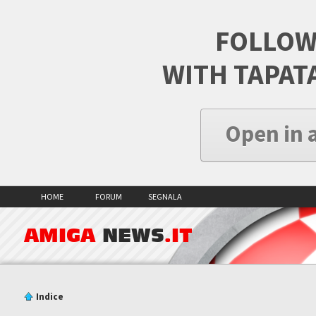
FOLLOW
WITH TAPAT
Open in 
HOME
FORUM
SEGNALA
AMIGA
NEWS
.IT
Indice