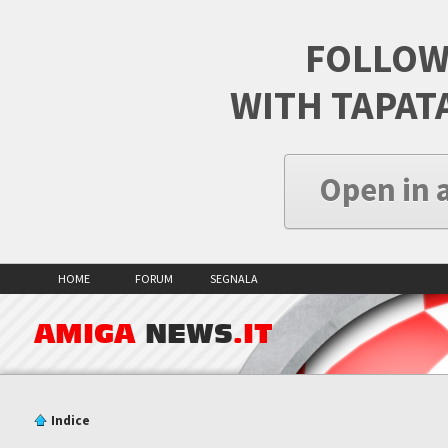
FOLLOW
WITH TAPAT
Open in 
HOME
FORUM
SEGNALA
AMIGA
NEWS
.IT
Indice