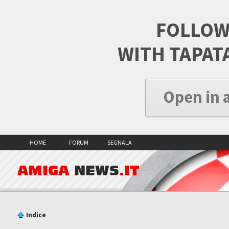
FOLLOW
WITH TAPAT
Open in 
HOME
FORUM
SEGNALA
AMIGA
NEWS
.IT
Indice