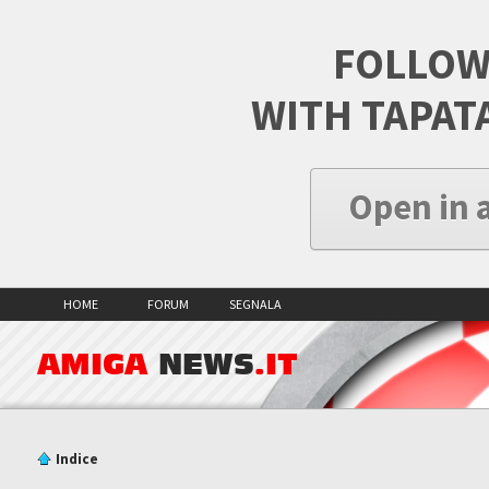
FOLLOW
WITH TAPAT
Open in 
HOME
FORUM
SEGNALA
AMIGA
NEWS
.IT
Indice