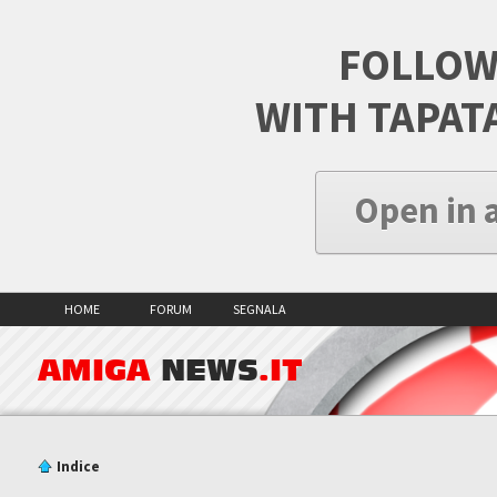
FOLLOW
WITH TAPAT
Open in 
HOME
FORUM
SEGNALA
AMIGA
NEWS
.IT
Indice