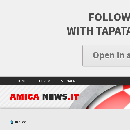
FOLLOW
WITH TAPAT
Open in 
HOME
FORUM
SEGNALA
AMIGA
NEWS
.IT
Indice