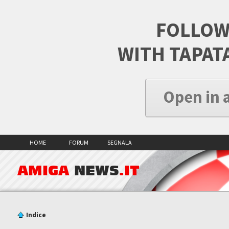
FOLLOW
WITH TAPAT
Open in 
HOME
FORUM
SEGNALA
AMIGA
NEWS
.IT
Indice