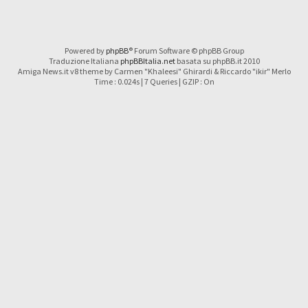
Powered by
phpBB
® Forum Software © phpBB Group
Traduzione Italiana
phpBBItalia.net
basata su phpBB.it 2010
Amiga News.it v8 theme by Carmen "Khaleesi" Ghirardi & Riccardo "ikir" Merlo
Time : 0.024s | 7 Queries | GZIP : On