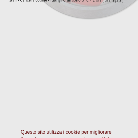
Staff
•
Cancella cookie
• Tutti gli orari sono UTC + 1 ora [
ora legale
]
Questo sito utilizza i cookie per migliorare