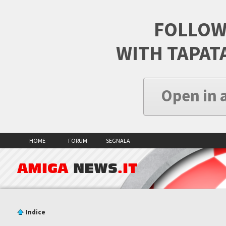
FOLLOW
WITH TAPAT
Open in 
HOME
FORUM
SEGNALA
AMIGA
NEWS
.IT
Indice